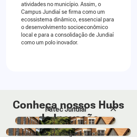
atividades no município. Assim, o
Campus Jundiaí se firma como um
ecossistema dinâmico, essencial para
o desenvolvimento socioeconômico
local e para a consolidação de Jundiaí
como um polo inovador.
Conheça nossos Hubs
×
Fatec Jundiaí
de Inovação
Faculdade de Tecnologia de Jundiaí –