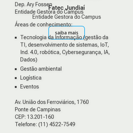
Dep. Ary Fossen
Fatec Jundiaí
Entidade Gestora do Campus
Entidade Gestora do Campus
Áreas de conhecimento:
saiba mais
Tecnologia da Informação (gestão da
TI, desenvolvimento de sistemas, IoT,
Ind. 4.0, robótica, Cybersegurança, IA,
Dados)
Gestão ambiental
Logística
Eventos
Av. União dos Ferroviários, 1760
Ponte de Campinas
CEP: 13.201-160
Telefone: (11) 4522-7549